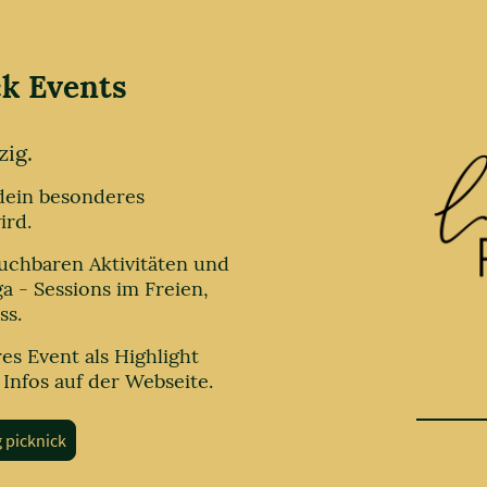
ck Events
zig.
 dein besonderes
ird.
uchbaren Aktivitäten und
a - Sessions im Freien,
ss.
es Event als Highlight
 Infos auf der Webseite.
g picknick