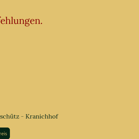
fehlungen.
schütz - Kranichhof
reis