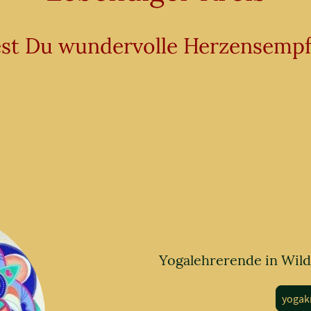
est Du wundervolle Herzensemp
Yogalehrerende in Wild
yogak